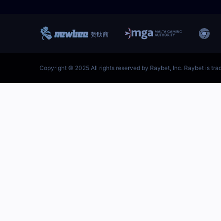
跳
至
内
容